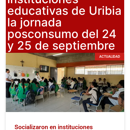
educativas de Uribia
la jornada
posconsumo del 24
y 25 de septiembre
ACTUALIDAD
Socializaron en instituciones