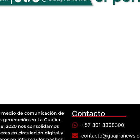
Contacto
 medio de comunicación de
a generación en La Guajira.
+57 301 3308300
el 2020 nos consolidamos
eres en circulación digital y
contacto@guajiranews.
eros en informar los hechos