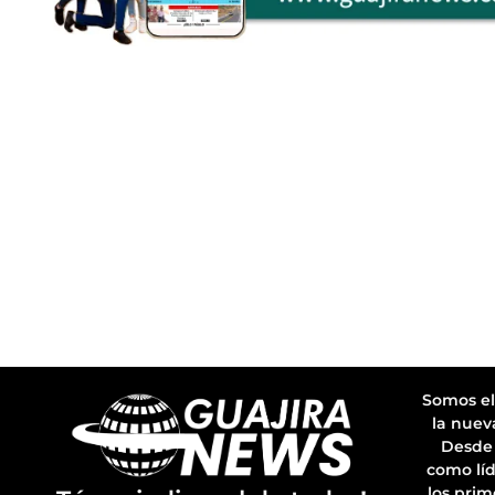
Somos el
la nuev
Desde 
como líd
los prim