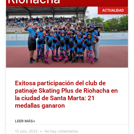
ACTUALIDAD
Exitosa participación del club de
patinaje Skating Plus de Riohacha en
la ciudad de Santa Marta: 21
medallas ganaron
LEER MÁS»
10 julio, 2023
No hay comentarios