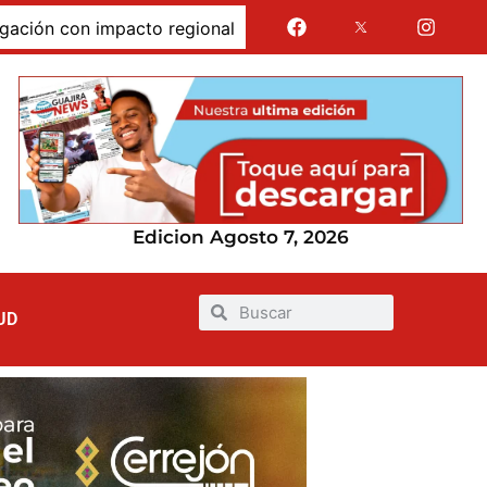
 con impacto regional
Jairo Aguilar cuestionó que se 
Edicion Agosto 7, 2026
UD