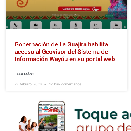
Gobernación de La Guajira habilita
acceso al Geovisor del Sistema de
Información Wayúu en su portal web
LEER MÁS»
24 febrero, 2026
No hay comentarios