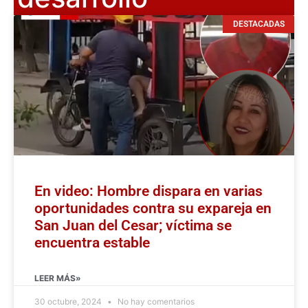
DESTACADAS
En video: Hombre dispara en varias
oportunidades contra su expareja en
San Juan del Cesar; víctima se
encuentra estable
LEER MÁS»
30 octubre, 2024
No hay comentarios