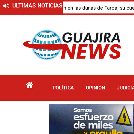
ULTIMAS NOTICIAS
ue murió por inmersión en las dunas de Taroa; su cuerpo pe
POLÍTICA
OPINIÓN
JUDICI