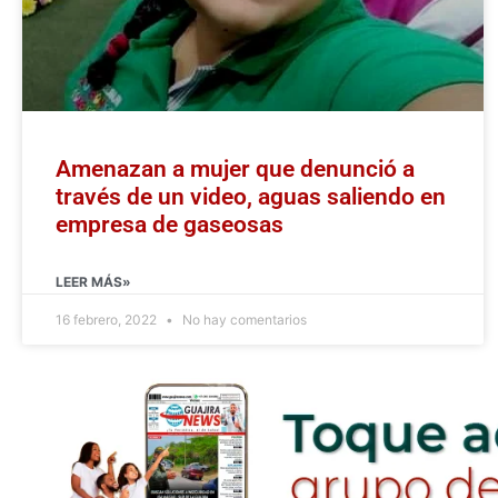
Amenazan a mujer que denunció a
través de un video, aguas saliendo en
empresa de gaseosas
LEER MÁS»
16 febrero, 2022
No hay comentarios