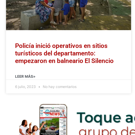
Policía inició operativos en sitios
turísticos del departamento:
empezaron en balneario El Silencio
LEER MÁS»
6 julio, 2023
No hay comentarios