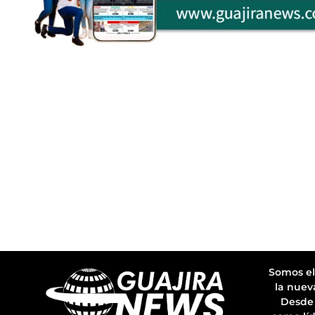
Somos el
la nuev
Desde 