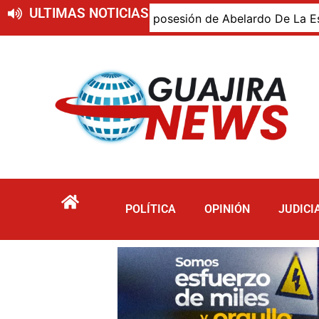
ULTIMAS NOTICIAS
ajiro presente en la posesión de Abelardo De La Espriella,
POLÍTICA
OPINIÓN
JUDICI