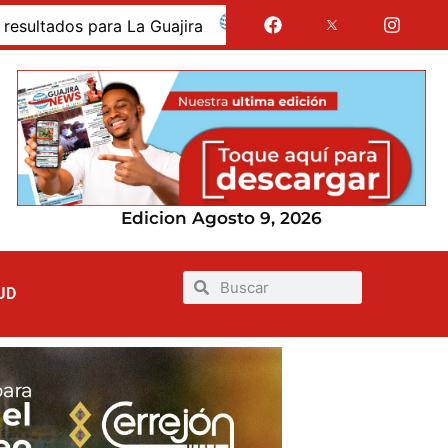
dos para La Guajira
La Guajira fue presentada como 
Edicion Agosto 9, 2026
UD