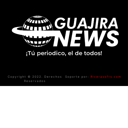
¡Tú periodico, el de todos!
Copyright © 2022. Derechos
Soporte por:
Riverasofts.com
Reservados