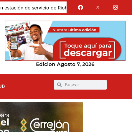
ón de servicio de Riohacha; una volqueta impactó un surti
Edicion Agosto 7, 2026
UD