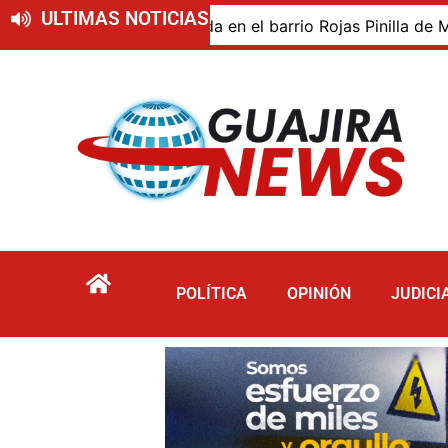
ULTIMAS NOTICIAS
entro de su vivienda en el barrio Rojas Pinilla de Maicao
POLÍTICA
OPINIÓN
JUDICI