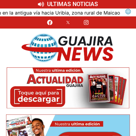
ULTIMAS NOTICIAS
ntigua vía hacia Uribia, zona rural de Maicao
Identi