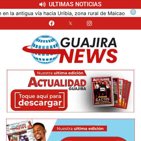
ULTIMAS NOTICIAS
ntigua vía hacia Uribia, zona rural de Maicao
Ident