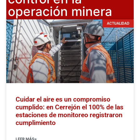
operación minera
ACTUALIDAD
Cuidar el aire es un compromiso
cumplido: en Cerrejón el 100% de las
estaciones de monitoreo registraron
cumplimiento
LEER MÁS»