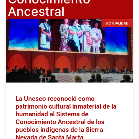
Ancestral
ACTUALIDAD
La Unesco reconoció como
patrimonio cultural inmaterial de la
humanidad al Sistema de
Conocimiento Ancestral de los
pueblos indígenas de la Sierra
Nevada de Santa Marta