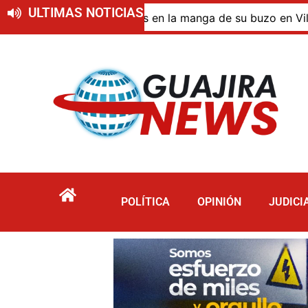
ULTIMAS NOTICIAS
 de bazuco ocultos en la manga de su buzo en Villanueva
POLÍTICA
OPINIÓN
JUDICI