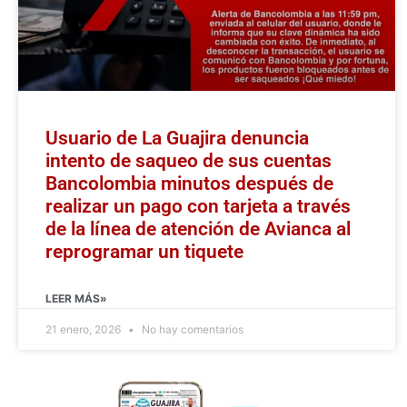
Usuario de La Guajira denuncia
intento de saqueo de sus cuentas
Bancolombia minutos después de
realizar un pago con tarjeta a través
de la línea de atención de Avianca al
reprogramar un tiquete
LEER MÁS»
21 enero, 2026
No hay comentarios