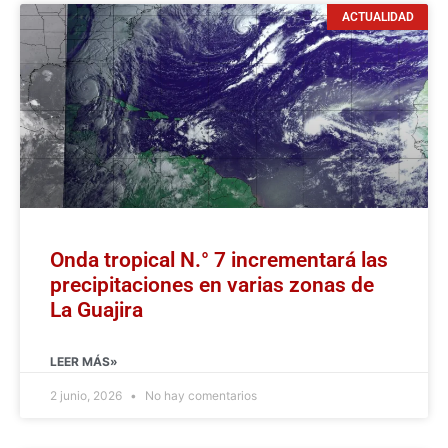
ACTUALIDAD
Onda tropical N.° 7 incrementará las
precipitaciones en varias zonas de
La Guajira
LEER MÁS»
2 junio, 2026
No hay comentarios