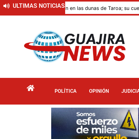
ULTIMAS NOTICIAS
ue murió por inmersión en las dunas de Taroa; su cuerpo pe
POLÍTICA
OPINIÓN
JUDICI