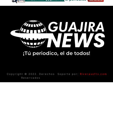
¡Tú periodico, el de todos!
Copyright © 2022. Derechos
Soporte por:
Riverasofts.com
Reservados