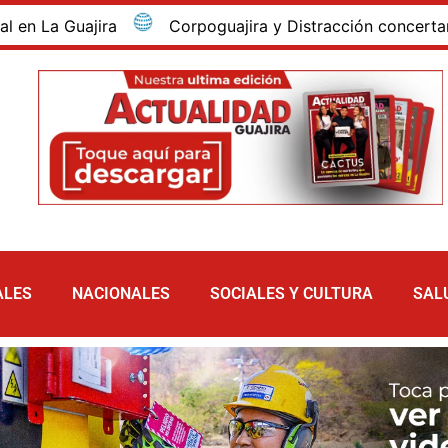
uajira
Corpoguajira y Distracción concertan los as
ALES
NACIONALES
SOCIALES Y CULTURA
SAL