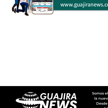
Somos el
la nuev
Desde 