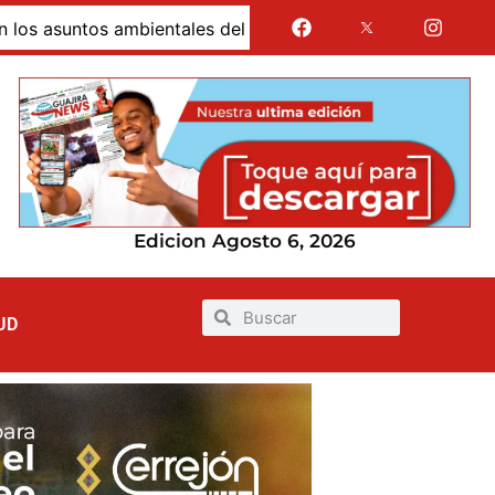
untos ambientales del nuevo EOT
Alcaldía de Uribia v
Edicion Agosto 6, 2026
UD