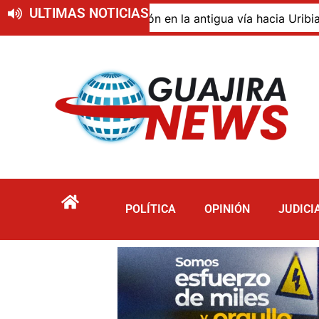
ULTIMAS NOTICIAS
 de descomposición en la antigua vía hacia Uribia, zona r
POLÍTICA
OPINIÓN
JUDICI