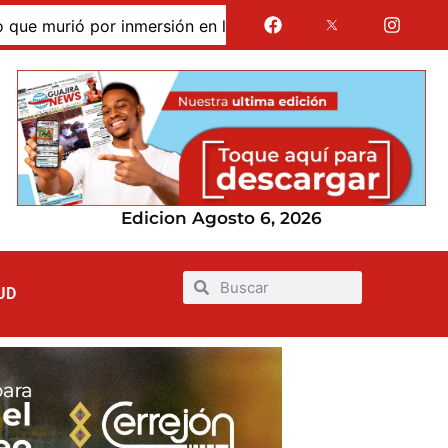
urió por inmersión en las dunas de Taroa; su cuerpo perman
Edicion Agosto 6, 2026
UD