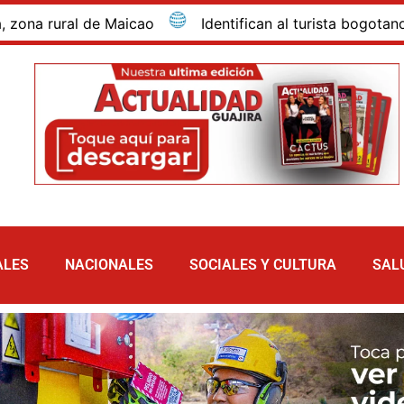
ural de Maicao
Identifican al turista bogotano que m
ALES
NACIONALES
SOCIALES Y CULTURA
SAL