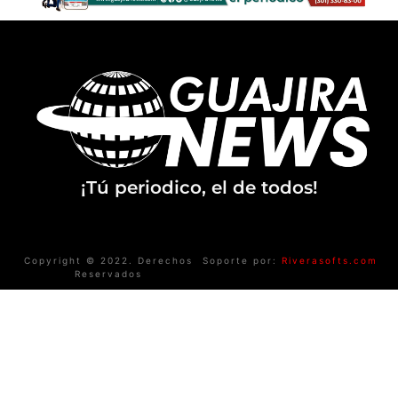
¡Tú periodico, el de todos!
Copyright © 2022. Derechos
Soporte por:
Riverasofts.com
Reservados