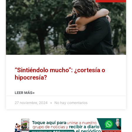
“Sintiéndolo mucho”: ¿cortesía o
hipocresía?
LEER MÁS»
27 noviembre, 2024
No hay comentarios