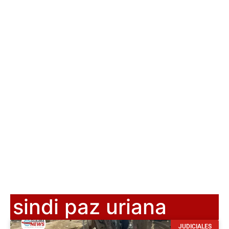
sindi paz uriana
JUDICIALES