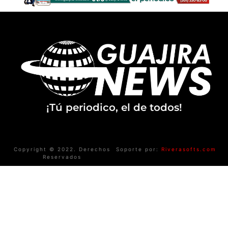
¡Tú periodico, el de todos!
Copyright © 2022. Derechos
Soporte por:
Riverasofts.com
Reservados