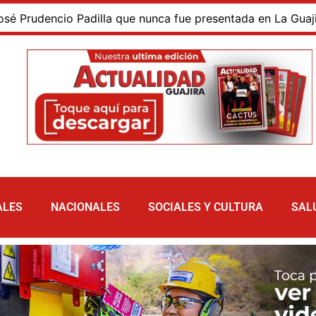
dencio Padilla que nunca fue presentada en La Guajira ni in
ALES
NACIONALES
SOCIALES Y CULTURA
SAL