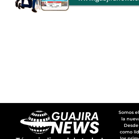
Somos el
la nuev
Desde 
como líd
los prim