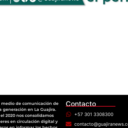
Contacto
 medio de comunicación de
a generación en La Guajira.
+57 301 3308300
el 2020 nos consolidamos
eres en circulación digital y
contacto@guajiranews.
eros en informar los hechos