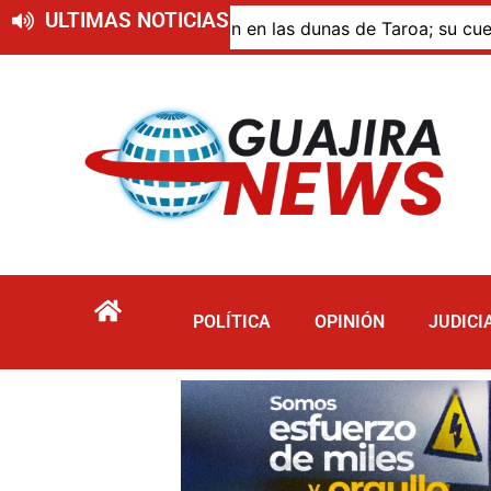
ULTIMAS NOTICIAS
ue murió por inmersión en las dunas de Taroa; su cuerpo pe
POLÍTICA
OPINIÓN
JUDICI