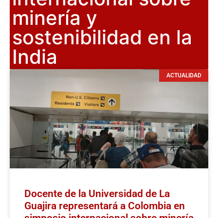
minería y
sostenibilidad en la
India
ACTUALIDAD
Docente de la Universidad de La
Guajira representará a Colombia en
simposio internacional sobre minería