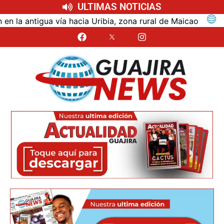
ULTIMAS NOTICIAS
ntigua vía hacia Uribia, zona rural de Maicao
Ident