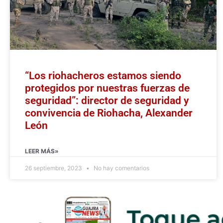
“Los riohacheros estamos siendo
protegidos por nuestras fuerzas de
seguridad”: director de seguridad y
convivencia de Riohacha, Alexander
León
LEER MÁS»
26 septiembre, 2023
No hay comentarios