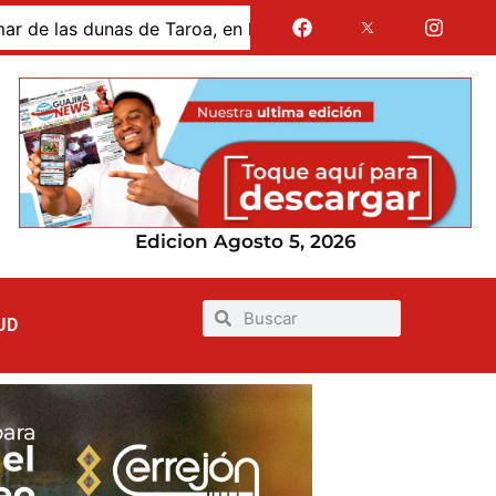
s dunas de Taroa, en la Alta Guajira
Gases de La Guaj
Edicion Agosto 5, 2026
UD