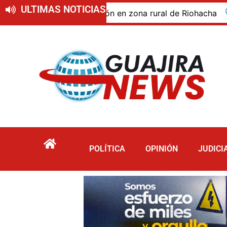
ULTIMAS NOTICIAS
do de descomposición en zona rural de Riohacha
Tur
POLÍTICA
OPINIÓN
JUDICI