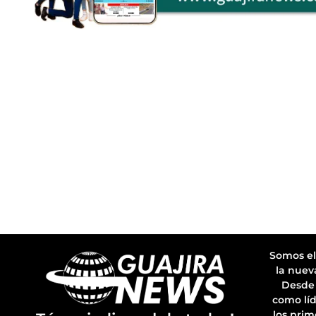
Somos el
la nuev
Desde 
como líd
los prim