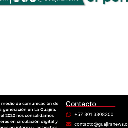
Contacto
 medio de comunicación de
a generación en La Guajira.
+57 301 3308300
el 2020 nos consolidamos
eres en circulación digital y
contacto@guajiranews.
eros en informar los hechos