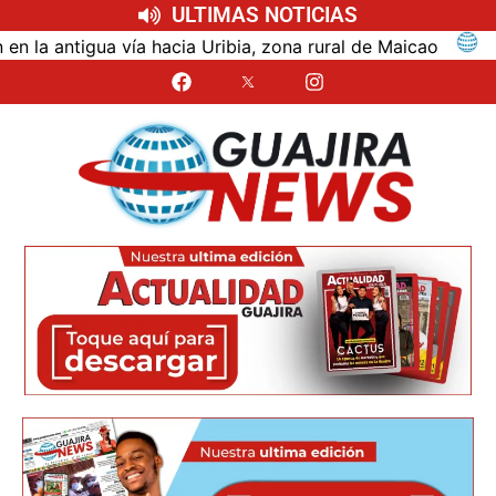
ULTIMAS NOTICIAS
ntigua vía hacia Uribia, zona rural de Maicao
Identi