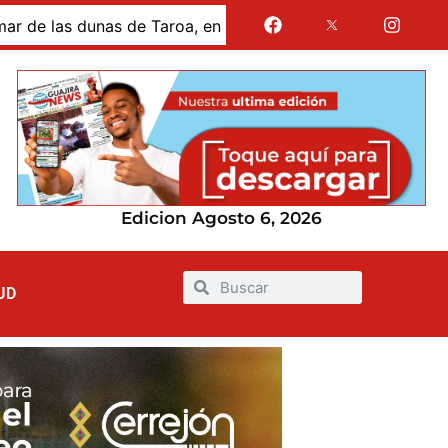
dunas de Taroa, en la Alta Guajira
Gases de La Guajir
Edicion Agosto 6, 2026
UD