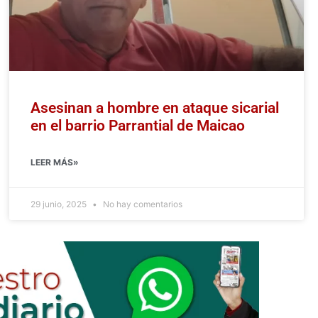
Asesinan a hombre en ataque sicarial
en el barrio Parrantial de Maicao
LEER MÁS»
29 junio, 2025
No hay comentarios