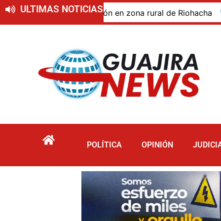
ULTIMAS NOTICIAS
 de descomposición en zona rural de Riohacha
Turis
POLÍTICA
OPINIÓN
JUDICI