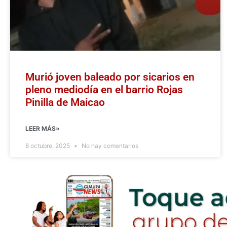
Murió joven baleado por sicarios en
pleno mediodía en el barrio Rojas
Pinilla de Maicao
LEER MÁS»
8 octubre, 2025
No hay comentarios