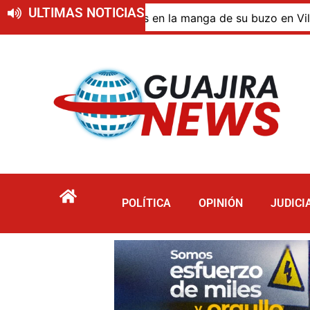
ULTIMAS NOTICIAS
 de bazuco ocultos en la manga de su buzo en Villanueva
POLÍTICA
OPINIÓN
JUDICI