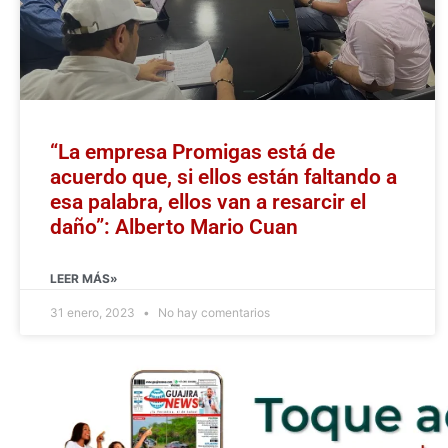
“La empresa Promigas está de
acuerdo que, si ellos están faltando a
esa palabra, ellos van a resarcir el
daño”: Alberto Mario Cuan
LEER MÁS»
31 enero, 2023
No hay comentarios