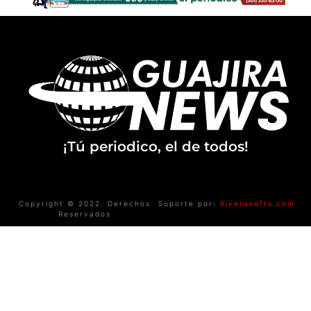
¡Tú periodico, el de todos!
Copyright © 2022. Derechos
Soporte por:
Riverasofts.com
Reservados