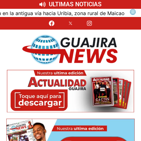
ULTIMAS NOTICIAS
tigua vía hacia Uribia, zona rural de Maicao
Identi