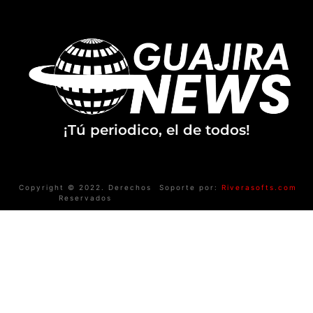
¡Tú periodico, el de todos!
Copyright © 2022. Derechos
Soporte por:
Riverasofts.com
Reservados