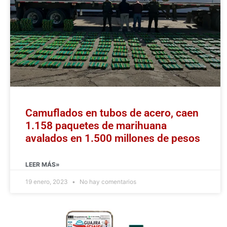
Camuflados en tubos de acero, caen
1.158 paquetes de marihuana
avalados en 1.500 millones de pesos
LEER MÁS»
19 enero, 2023
No hay comentarios