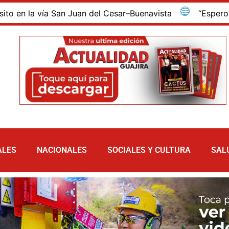
vía San Juan del Cesar–Buenavista
“Espero que nos re
ALES
NACIONALES
SOCIALES Y CULTURA
SAL