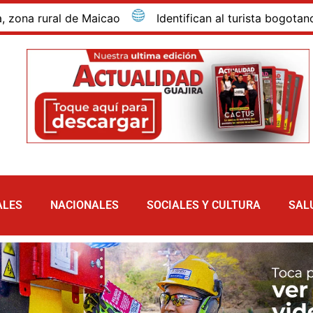
ural de Maicao
Identifican al turista bogotano que 
ALES
NACIONALES
SOCIALES Y CULTURA
SAL