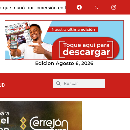
murió por inmersión en las dunas de Taroa; su cuerpo perma
Edicion Agosto 6, 2026
UD