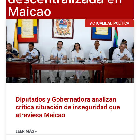
Maicao
ACTUALIDAD POLÍTICA
Diputados y Gobernadora analizan
crítica situación de inseguridad que
atraviesa Maicao
LEER MÁS»