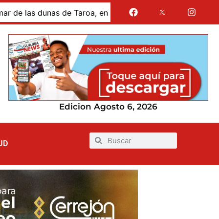
s dunas de Taroa, en la Alta Guajira
Gases de La Guaj
Edicion Agosto 6, 2026
UD