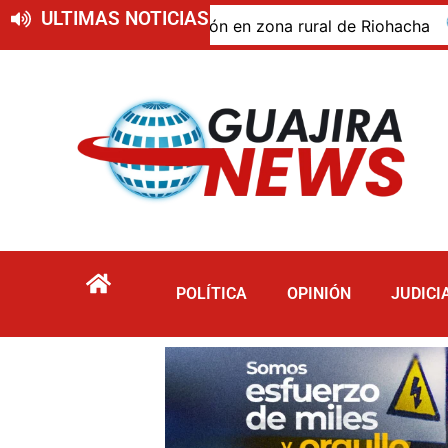
ULTIMAS NOTICIAS
do de descomposición en zona rural de Riohacha
Tur
POLÍTICA
OPINIÓN
JUDICI