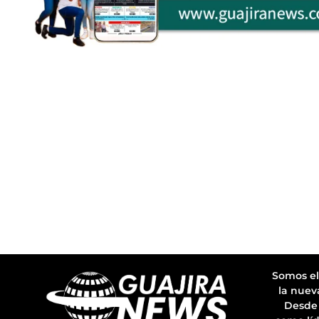
Somos el
la nuev
Desde 