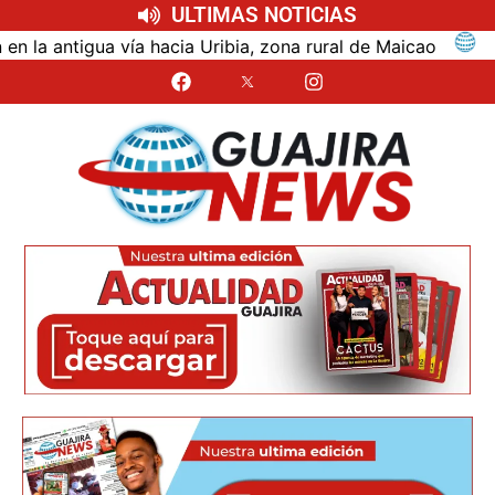
ULTIMAS NOTICIAS
ntigua vía hacia Uribia, zona rural de Maicao
Identi