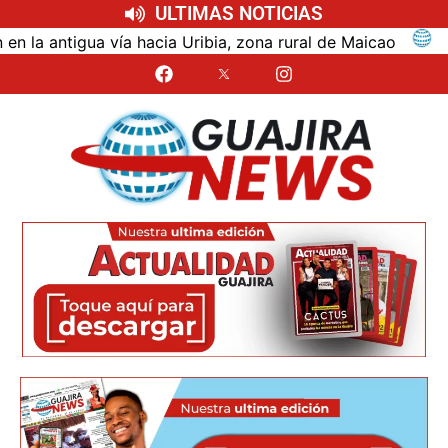
ULTIMAS NOTICIAS
ntigua vía hacia Uribia, zona rural de Maicao
Ident