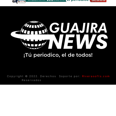
¡Tú periodico, el de todos!
Copyright © 2022. Derechos
Soporte por:
Riverasofts.com
Reservados