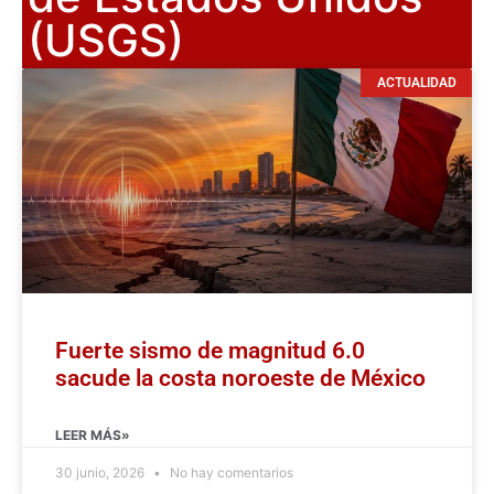
(USGS)
ACTUALIDAD
Fuerte sismo de magnitud 6.0
sacude la costa noroeste de México
LEER MÁS»
30 junio, 2026
No hay comentarios