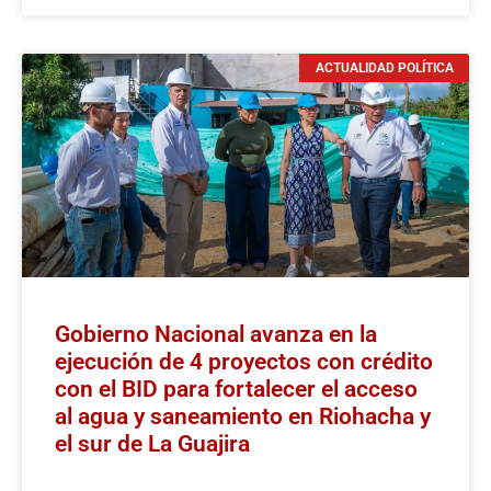
ACTUALIDAD POLÍTICA
Gobierno Nacional avanza en la
ejecución de 4 proyectos con crédito
con el BID para fortalecer el acceso
al agua y saneamiento en Riohacha y
el sur de La Guajira