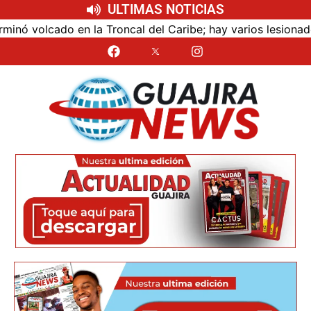
ULTIMAS NOTICIAS
la Troncal del Caribe; hay varios lesionados
Iván Ma