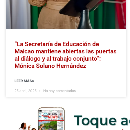
“La Secretaría de Educación de
Maicao mantiene abiertas las puertas
al diálogo y al trabajo conjunto”:
Mónica Solano Hernández
LEER MÁS»
25 abril, 2025
No hay comentarios