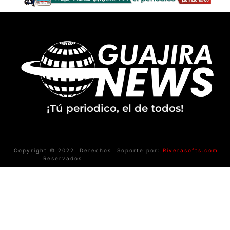
¡Tú periodico, el de todos!
Copyright © 2022. Derechos
Soporte por:
Riverasofts.com
Reservados