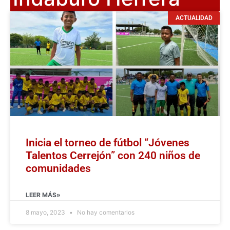
ACTUALIDAD
Inicia el torneo de fútbol “Jóvenes
Talentos Cerrejón” con 240 niños de
comunidades
LEER MÁS»
8 mayo, 2023
No hay comentarios