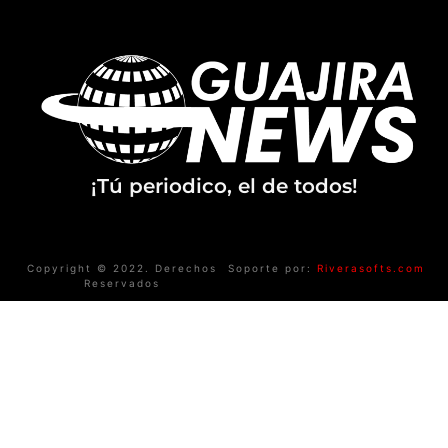
¡Tú periodico, el de todos!
Copyright © 2022. Derechos
Soporte por:
Riverasofts.com
Reservados