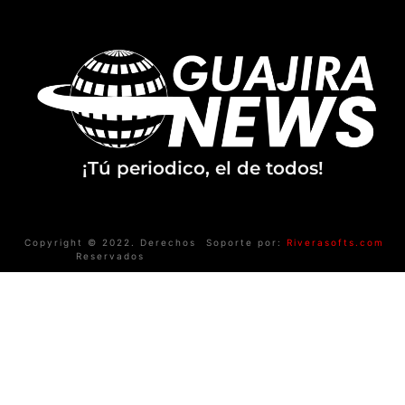
¡Tú periodico, el de todos!
Copyright © 2022. Derechos
Soporte por:
Riverasofts.com
Reservados