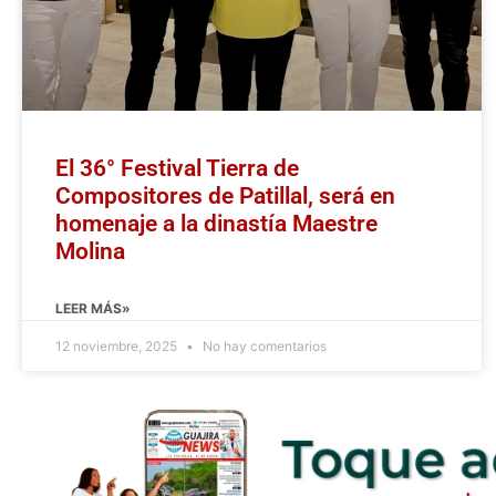
El 36° Festival Tierra de
Compositores de Patillal, será en
homenaje a la dinastía Maestre
Molina
LEER MÁS»
12 noviembre, 2025
No hay comentarios