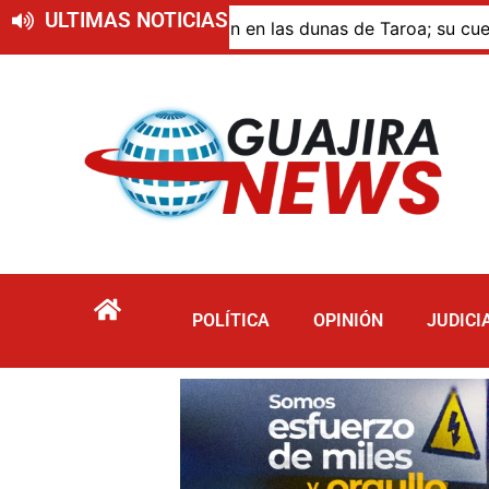
ULTIMAS NOTICIAS
ue murió por inmersión en las dunas de Taroa; su cuerpo pe
POLÍTICA
OPINIÓN
JUDICI